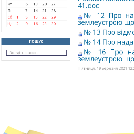
41.doc
Чт
6
13
20
27
Пт
7
14
21
28
№ 12 Про над
Сб
1
8
15
22
29
землеустрою що
Нд
2
9
16
23
30
№ 13 Про відм
№ 14 Про нада
ПОШУК
№ 16 Про над
землеустрою що
П'ятниця, 19 Березня 2021 12: