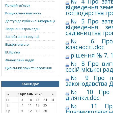
№ 4 Про затв
Прямий зв'язок
відведення земе
господарства г
Комунальна власність
№ 5 Про затв
Доступ до публічної інформації
відведення зе
Звернення громадян
садівництва гр
Запобігання корупції
№ 6 Про ін
Відкрите місто
власності.doc
EUКраїна
рішення № 7, 1
Фінансовий відділ
№ 8 Про випр
сесій міської ра
Цивільний захист населення
№ 9 Про при
законодавства Д
КАЛЕНДАР
№ 10 Про н
«
Серпень 2026
»
ділянки.doc
Пн
3
10
17
24
31
№ 11 Про 
Вт
4
11
18
25
Новомиколаївсь
Ср
5
12
19
26