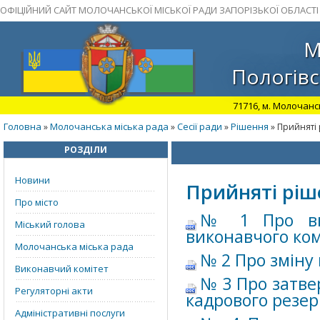
ОФІЦІЙНИЙ САЙТ МОЛОЧАНСЬКОЇ МІСЬКОЇ РАДИ ЗАПОРІЗЬКОЇ ОБЛАСТІ
М
Пологівс
71716, м. Молочансь
Головна
Молочанська міська рада
Сесії ради
Рішення
»
»
»
» Прийняті 
РОЗДІЛИ
Новини
Прийняті ріше
Про місто
№ 1 Про вне
Міський голова
виконавчого ком
Молочанська міська рада
№ 2 Про зміну 
Виконавчий комітет
№ 3 Про затв
Регуляторні акти
кадрового резер
Адміністративні послуги