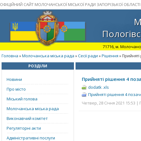
ОФІЦІЙНИЙ САЙТ МОЛОЧАНСЬКОЇ МІСЬКОЇ РАДИ ЗАПОРІЗЬКОЇ ОБЛАСТІ
М
Пологівс
71716, м. Молочансь
Головна
Молочанська міська рада
Сесії ради
Рішення
»
»
»
» Прийняті 
РОЗДІЛИ
Прийняті рішення 4 поза
Новини
dodatk .xls
Про місто
Прийняті рішення 4 позачер
Міський голова
Четвер, 28 Січня 2021 15:53 | 
Молочанська міська рада
Виконавчий комітет
Регуляторні акти
Адміністративні послуги