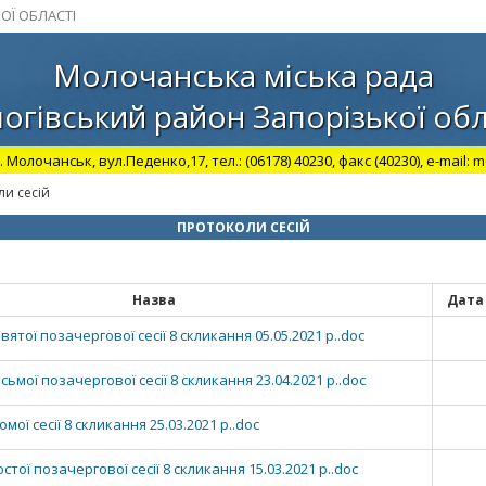
ОЇ ОБЛАСТІ
Молочанська міська рада
огівський район Запорізької обл
. Молочанськ, вул.Педенко,17, тел.: (06178) 40230, факс (40230), e-mail:
ли сесій
ПРОТОКОЛИ СЕСІЙ
Назва
Дата
тої позачергової сесії 8 скликання 05.05.2021 р..doc
мої позачергової сесії 8 скликання 23.04.2021 р..doc
ої сесії 8 скликання 25.03.2021 р..doc
ої позачергової сесії 8 скликання 15.03.2021 р..doc