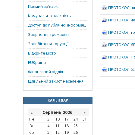
Прямий зв'язок
ПРОТОКОЛ пято
Комунальна власність
ПРОТОКОЛ четв
Доступ до публічної інформації
ПРОТОКОЛ трет
Звернення громадян
Запобігання корупції
ПРОТОКОЛ ДРУ
Відкрите місто
ПРОТОКОЛ 1 се
EUКраїна
ПРОТОКОЛ 62 п
Фінансовий відділ
Цивільний захист населення
КАЛЕНДАР
«
Серпень 2026
»
Пн
3
10
17
24
31
Вт
4
11
18
25
Ср
5
12
19
26