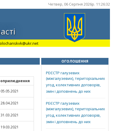
Четвер, 06 Серпня 2026р. 11:26:32
асті
 molochanskvk@ukr.net
ОГОЛОШЕННЯ
РЕЄСТР галузевих
(міжгалузевих), територіальних
 оприлюднення
угод, колективних договорів,
05.05.2021
змін і доповнень до них
28.04.2021
РЕЄСТР галузевих
(міжгалузевих), територіальних
31.03.2021
угод, колективних договорів,
змін і доповнень до них
19.03.2021