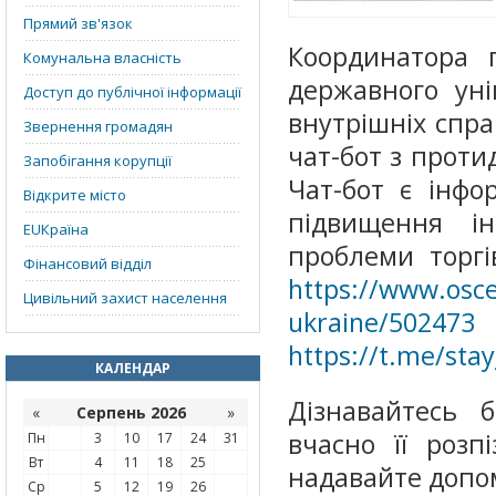
Прямий зв'язок
Координатора п
Комунальна власність
державного уні
Доступ до публічної інформації
внутрішніх спра
Звернення громадян
чат-бот з проти
Запобігання корупції
Чат-бот є інфо
Відкрите місто
підвищення і
EUКраїна
проблеми торгі
Фінансовий відділ
https://www.osce
Цивільний захист населення
ukraine/502473
https://t.me/sta
КАЛЕНДАР
Дізнавайтесь 
«
Серпень 2026
»
вчасно її розп
Пн
3
10
17
24
31
Вт
4
11
18
25
надавайте допомо
Ср
5
12
19
26