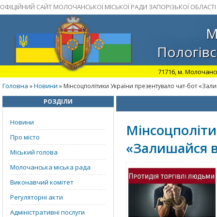
ОФІЦІЙНИЙ САЙТ МОЛОЧАНСЬКОЇ МІСЬКОЇ РАДИ ЗАПОРІЗЬКОЇ ОБЛАСТІ
М
Пологівс
71716, м. Молочансь
Головна
Новини
»
» Мінсоцполітики України презентувало чат-бот «Зали
РОЗДІЛИ
Новини
Мінсоцполіти
Про місто
«Залишайся в
Міський голова
Молочанська міська рада
Виконавчий комітет
Регуляторні акти
Адміністративні послуги