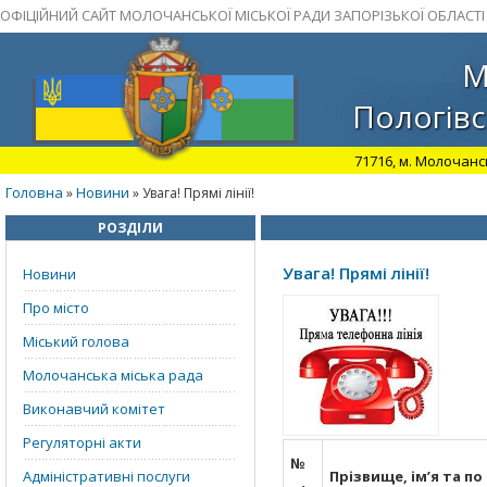
ОФІЦІЙНИЙ САЙТ МОЛОЧАНСЬКОЇ МІСЬКОЇ РАДИ ЗАПОРІЗЬКОЇ ОБЛАСТІ
М
Пологівс
71716, м. Молочансь
Головна
Новини
»
» Увага! Прямі лінії!
РОЗДІЛИ
Увага! Прямі лінії!
Новини
Про місто
Міський голова
Молочанська міська рада
Виконавчий комітет
Регуляторні акти
№
Адміністративні послуги
Прізвище, ім’я та по