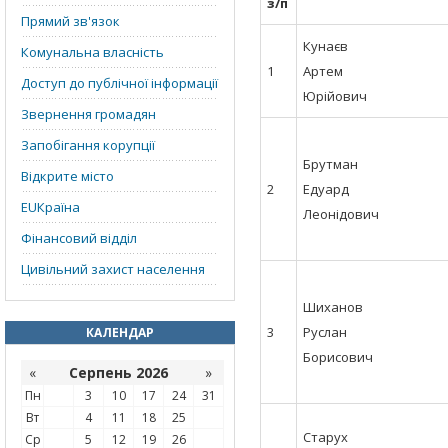
з/п
Прямий зв'язок
Кунаєв
Комунальна власність
1
Артем
Доступ до публічної інформації
Юрійович
Звернення громадян
Запобігання корупції
Брутман
Відкрите місто
2
Едуард
EUКраїна
Леонідович
Фінансовий відділ
Цивільний захист населення
Шиханов
3
Руслан
КАЛЕНДАР
Борисович
«
Серпень 2026
»
Пн
3
10
17
24
31
Вт
4
11
18
25
Старух
Ср
5
12
19
26