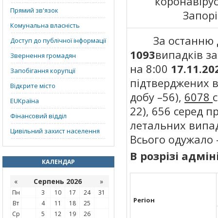
коронавірус
Прямий зв'язок
Запорі
Комунальна власність
За останню доб
Доступ до публічної інформації
1093
випадків з
Звернення громадян
на 8:00
17.11
.20
Запобігання корупції
підтверджених в
Відкрите місто
добу –56),
6078
EUКраїна
22), 656 серед пр
Фінансовий відділ
летальних випад
Цивільний захист населення
Всього одужало 
В розрізі адмі
КАЛЕНДАР
«
Серпень 2026
»
Пн
3
10
17
24
31
Регіон
Вт
4
11
18
25
Ср
5
12
19
26