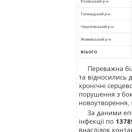
Розівський р-н
Токмацький р-н
Чернігівський р-н
Якимівський р-н
ВСЬОГО
Переважна біль
та відносились д
хронічні серцево
порушення з бок
новоутворення, 
За даними епід
інфекції по
1378
внаслідок конта