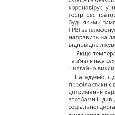
коронавірусну ін
гострі респіратор
будь-якими симп
ГРВІ зателефону
направить на л
відповідне лікув
Якщо температу
та з’являться с
– негайно викли
Нагадуємо, що
профілактики є 
дотримання кар
засобами індиві
соціальної дистан