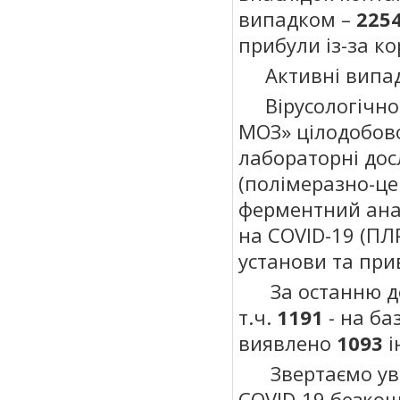
випадком –
2
25
прибули із-за ко
Активні випадк
Вірусологічною
МОЗ» цілодобово
лабораторні дос
(полімеразно-це
ферментний анал
на COVID-19 (ПЛ
установи та прив
За останню до
т.ч.
1191
- на ба
виявлено
1093
і
Звертаємо уваг
COVID-19 безкош